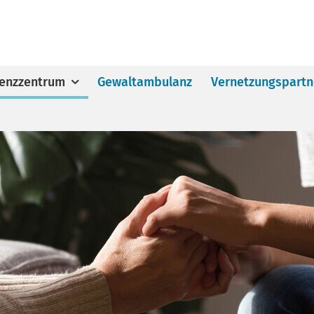
enzzentrum
Gewaltambulanz
Vernetzungspartn